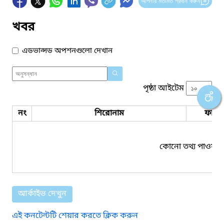
আপনার মতামত প্রদান করুন
খবর
এডভান্সড অপশনগুলো দেখান
পৃষ্ঠা আইটেম
নং
শিরোনাম
ফাইল
কোনো তথ্য পাওয়া য
আর্কাইভ দেখুন
এই কনটেন্টটি শেয়ার করতে ক্লিক করুন