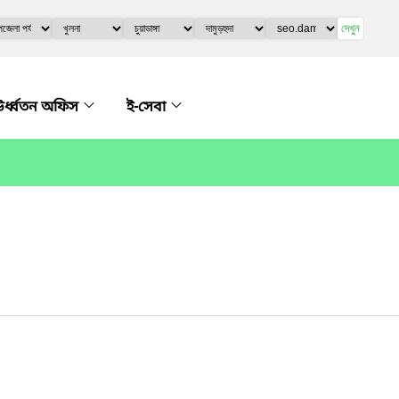
দেখুন
র্ধ্বতন অফিস
ই-সেবা