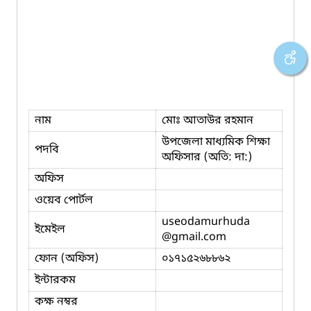
নাম
মোঃ আতাউর রহমান
উপজেলা মাধ্যমিক শিক্ষা
পদবি
অফিসার (অতি: দা:)
অফিস
ওয়েব পোর্টল
useodamurhuda
ইমেইল
@gmail.com
ফোন (অফিস)
০১৭১৫২৬৮৮৬২
ইন্টারকম
কক্ষ নম্বর