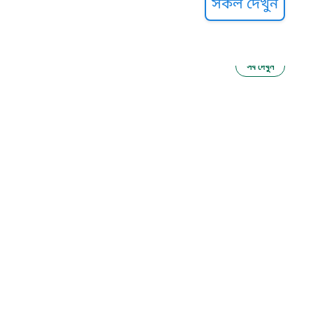
সকল দেখুন
সব দেখুন
ু নির্যাতন প্রতিরোধ
আগাম বার্তা
২২
 সেবা