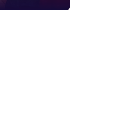
১০৯
শিশু সহায
১৬১
বাংলাদেশ ক
০১৯
মাদকদ্রব্য 
১৬১
জরুরী অভ্