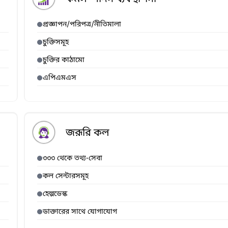
প্রজ্ঞাপন/পরিপত্র/নীতিমালা
চুক্তিসমূহ
চুক্তির কাঠামো
এপিএমএস
জরূরি কল
৩৩৩ থেকে তথ্য-সেবা
কল সেন্টারসমূহ
হেল্পডেস্ক
ডাক্তারের সাথে যোগাযোগ