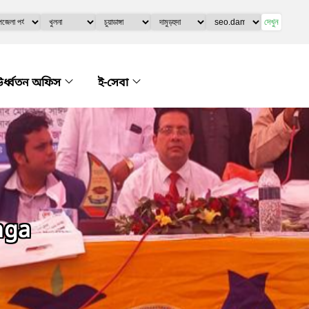
দেখুন
র্ধ্বতন অফিস
ই-সেবা
nga