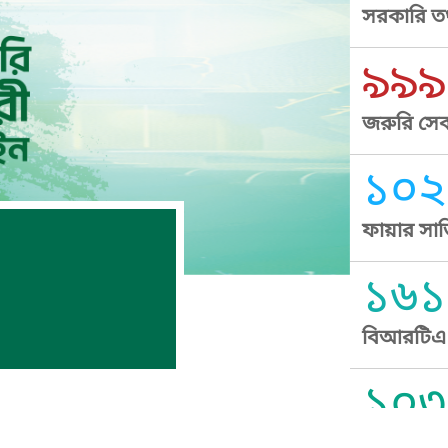
সরকারি তথ
৯৯৯
জরুরি সেব
১০২
ফায়ার সার
১৬১
বিআরটিএ স
১০৩
সুপ্রীম কোর