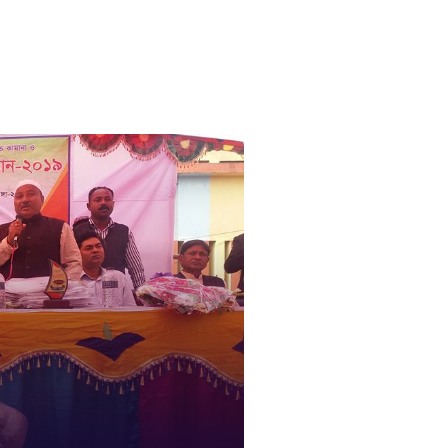
১০৯
নারী ও শিশ
১০৬
দুদক
১০২
দুর্যোগের 
১৬১
স্মার্ট ভূমি